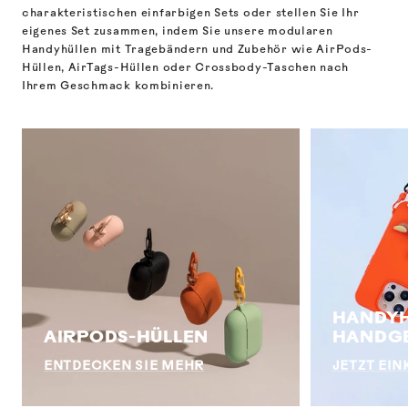
charakteristischen einfarbigen Sets oder stellen Sie Ihr
eigenes Set zusammen, indem Sie unsere modularen
Handyhüllen mit Tragebändern und Zubehör wie AirPods-
Hüllen, AirTags-Hüllen oder Crossbody-Taschen nach
Ihrem Geschmack kombinieren.
HANDYH
AIRPODS-HÜLLEN
HANDG
ENTDECKEN SIE MEHR
JETZT EI