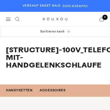
Direkt
VERKAUF ENDET BALD
Jetzt einkaufen
zum
Inhalt
0
Navigation
XOUXOU
EU
Sortieren nach
[STRUCTURE]-100V_TELEF
MIT-
HANDGELENKSCHLAUFE
HANDYKETTEN
ACCESSOIRES