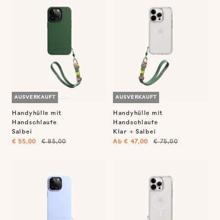
AUSVERKAUFT
AUSVERKAUFT
Handyhülle mit
Handyhülle mit
Handschlaufe
Handschlaufe
Salbei
Klar + Salbei
Angebotspreis
Regulärer
Angebotspreis
Regulärer
€ 55,00
€ 85,00
Ab
€ 47,00
€ 75,00
Preis
Preis