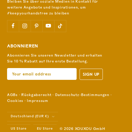
Bleiben Sie über soziale Medien in Kontakt für
weitere Angebote und Inspirationen, um
#keepyourhandsfree zu bleiben
ABONNIEREN
Abonnieren Sie unseren Newsletter und erhalten
Sie 10 % Rabatt auf Ihre erste Bestellung.
SIGN UP
AGBs
⋅
Rückgaberecht
⋅
Datenschutz-Bestimmungen
⋅
Cookies
⋅
Impressum
Land/Region
Deutschland (EUR €)
US Store
EU Store
© 2026 XOUXOU GmbH