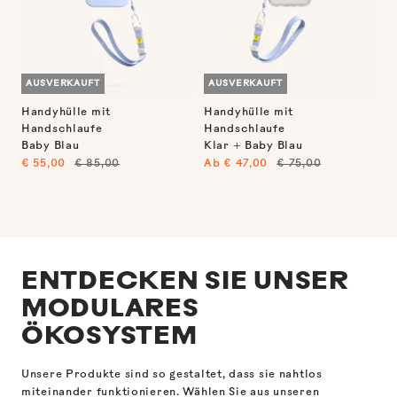
AUSVERKAUFT
AUSVERKAUFT
Handyhülle mit
Handyhülle mit
Handschlaufe
Handschlaufe
Baby Blau
Klar + Baby Blau
Angebotspreis
Regulärer
Angebotspreis
Regulärer
€ 55,00
€ 85,00
Ab
€ 47,00
€ 75,00
Preis
Preis
ENTDECKEN SIE UNSER
MODULARES
ÖKOSYSTEM
Unsere Produkte sind so gestaltet, dass sie nahtlos
miteinander funktionieren. Wählen Sie aus unseren