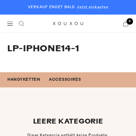
Direkt
VERKAUF ENDET BALD
Jetzt einkaufen
zum
Inhalt
0
Navigation
XOUXOU
EU
LP-IPHONE14-1
HANDYKETTEN
ACCESSOIRES
LEERE KATEGORIE
Diese Kategorie enthält keine Produkte.