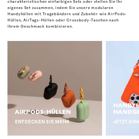
charakteristischen einfarbigen Sets oder stellen Sie Ihr
eigenes Set zusammen, indem Sie unsere modularen
Handyhüllen mit Tragebändern und Zubehör wie AirPods-
Hüllen, AirTags-Hüllen oder Crossbody-Taschen nach
Ihrem Geschmack kombinieren.
HANDYH
AIRPODS-HÜLLEN
HANDG
ENTDECKEN SIE MEHR
JETZT EI