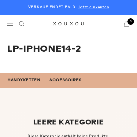
Direkt
VERKAUF ENDET BALD
Jetzt einkaufen
zum
Inhalt
0
Navigation
XOUXOU
EU
LP-IPHONE14-2
HANDYKETTEN
ACCESSOIRES
LEERE KATEGORIE
Diese Kategorie enthält keine Produkte.