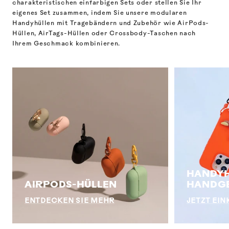
charakteristischen einfarbigen Sets oder stellen Sie Ihr
eigenes Set zusammen, indem Sie unsere modularen
Handyhüllen mit Tragebändern und Zubehör wie AirPods-
Hüllen, AirTags-Hüllen oder Crossbody-Taschen nach
Ihrem Geschmack kombinieren.
HANDYH
AIRPODS-HÜLLEN
HANDG
ENTDECKEN SIE MEHR
JETZT EI